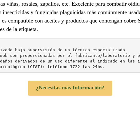
s viñas, rosales, zapallos, etc. Excelente para combatir oidium
os insecticidas y fungicidas plaguicidas más comúnmente usad
o es compatible con aceites y productos que contengan cobre 
s de la etiqueta.
izada bajo supervisión de un técnico especializado.
web son proporcionadas por el fabricante/laboratorio y p
daños derivados de un uso diferente al indicado en las i
xicológico (CIAT): teléfono 1722 las 24hs.
¿Necesitas mas Información?